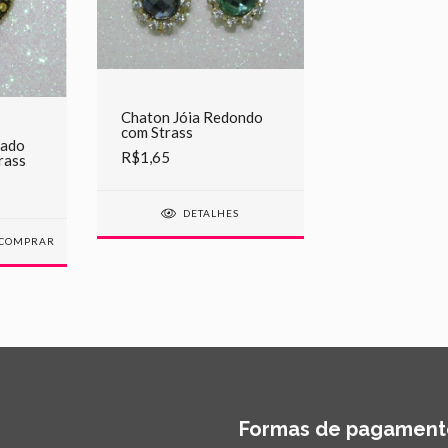
Chaton Jóia Redondo
com Strass
rado
R$1,65
rass
DETALHES
COMPRAR
Formas de pagament