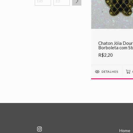
Chaton Jóia Dou
Borboleta com St
R$2,20
DETALHES
Home