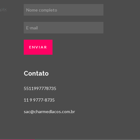
Contato
5511997778735
11 9 9777-8735
sac@charmedlacos.com.br