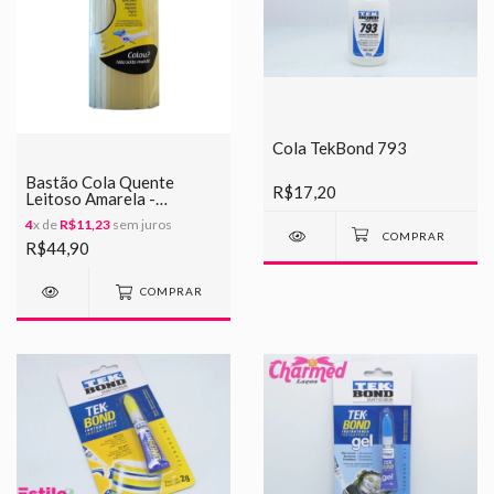
Cola TekBond 793
Bastão Cola Quente
R$17,20
Leitoso Amarela -
Brasileirinha
4
x de
R$11,23
sem juros
R$44,90
COMPRAR