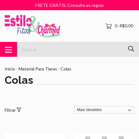
FRETE GRÁTIS. Consulte as regras
0
R$0,00
-
Início
-
Material Para Tiaras
-
Colas
Colas
Filtrar