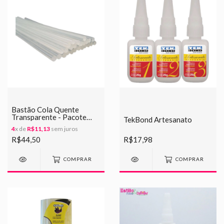
Bastão Cola Quente
Transparente - Pacote
TekBond Artesanato
500grs
4
x de
R$11,13
sem juros
R$44,50
R$17,98
COMPRAR
COMPRAR