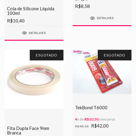
R$8,58
Cola de Silicone Líquida
100ml
DETALHES
R$10,40
DETALHES
ESGOTADO
ESGOTADO
TekBond T6000
4
x de
R$10,50
sem juros
R$42,00
R$48,18
Fita Dupla Face 9mm
Branca