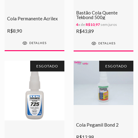
Bastão Cola Quente
Tekbond 500g
Cola Permanente Acrilex
4
x de
R$10,97
sem juros
R$8,90
R$43,89
DETALHES
DETALHES
ESGOTADO
ESGOTADO
Cola Pegamil Bond 2
R$12,98