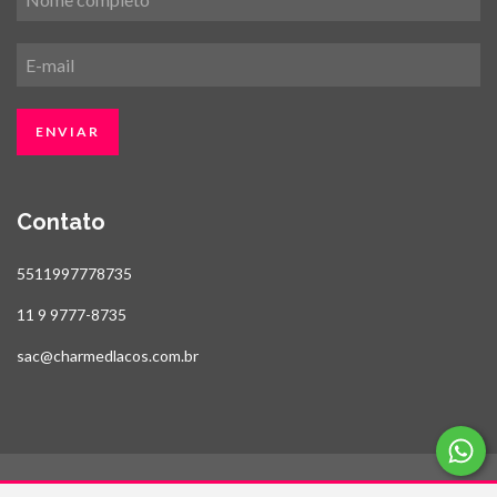
Contato
5511997778735
11 9 9777-8735
sac@charmedlacos.com.br